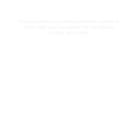
votre Service
Nous proposons un accompagnement complet et 
clé en main pour une gestion de vos réseaux 
sociaux sans stress :
1
Création de Contenus Originaux
La force d'Auricom, c'est notre capacité à
produire des images de haute qualité. Nous
réalisons des
Reels, TikToks et Shorts
dynamiques, ainsi que des reportages photo
professionnels pour que votre "feed" soit toujours
irréprochable.