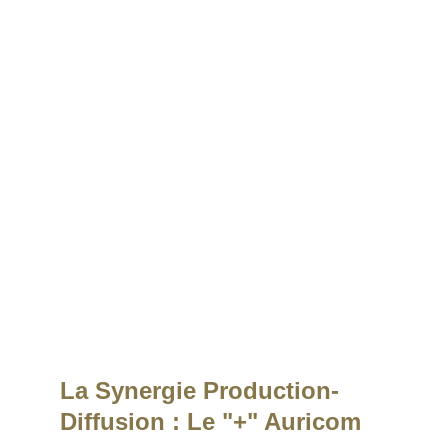
essentiel pour créer un lien fort avec votre
communauté. Nous veillons à ce que votre image
reste positive et engageante.
4
Création & Optimisation de 
Profils
Vous n'avez pas encore de page ? Nous créons
vos comptes de A à Z (Bio, photo de profil, mise
en place des outils professionnels) pour démarrer
sur des bases solides.
La Synergie Production-
Diffusion : Le "+" Auricom