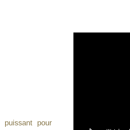
ise & 
t fédérez vos
es films qui
 interviews,
vidéos "Marque
 puissant pour