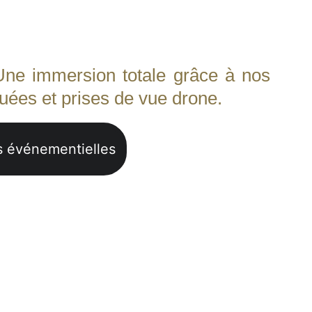
e et les moments clés pour en
 de promotion inoubliables.
Une immersion totale grâce à nos
ées et prises de vue drone.
ns événementielles