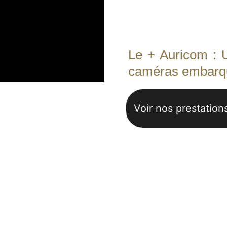
l'énergie brut
faire des outils
Le + Auricom : 
caméras embarqu
Voir nos prestatio
 Sociaux 