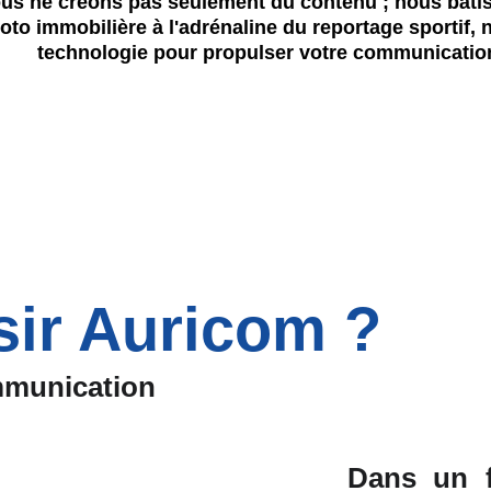
s ne créons pas seulement du contenu ; nous bâtisso
to immobilière à l'adrénaline du reportage sportif, n
technologie pour propulser votre communicatio
sir Auricom ?
mmunication
Dans un f