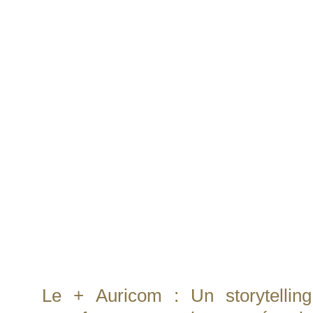
Vidéo d'Entrepr
Corporate
Humanisez votre structure e
clients. Nous réalisons d
racontent votre histoire :
présentations de services, et 
Employeur"
Le + Auricom : Un storytelling