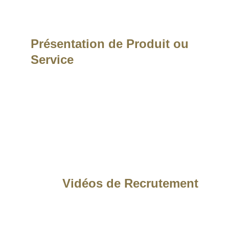
Présentation de Produit ou 
Service
Un format court et dynamique qui
met en lumière les bénéfices de
vos solutions. Idéal pour vos
pages de vente ou vos
démonstrations commerciales.
Vidéos de Recrutement
Montrez l’envers du décor. Attirez
les nouveaux talents en filmant
l'ambiance de travail, les défis