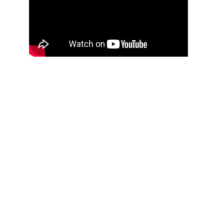
Nos formats pour 
booster votre 
communication 
Nous adaptons nos productions à 
vos enjeux spécifiques, avec une 
qualité d'image cinématographique :