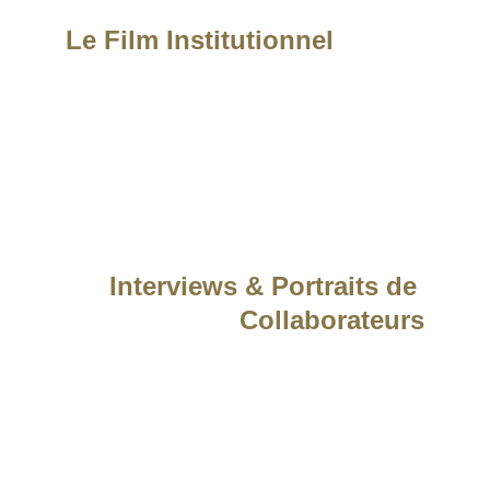
Le Film Institutionnel
La pièce maîtresse de votre
communication. Une immersion
au cœur de votre ADN pour
présenter votre vision, vos
infrastructures et vos valeurs.
Interviews & Portraits de 
Collaborateurs
Donnez la parole à vos équipes.
Ces formats "Talk" sont idéaux
pour humaniser votre société et
renforcer la confiance de vos
clients.