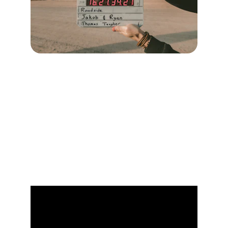
Nos Réalisations : 
L'Art de sublimer 
vos espaces.
Rien ne parle mieux de notre expertise que les 
images que nous créons. Chaque projet est une 
immersion dans un univers particulier. Découvrez 
comment nous avons mis en lumière le caractère 
unique d'un gîte de haute montagne.